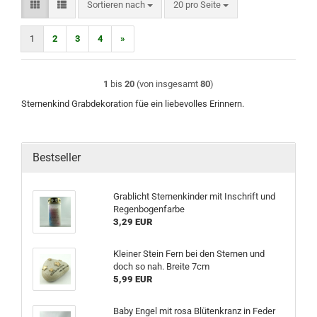
Sortieren nach
pro Seite
Sortieren nach
20 pro Seite
1
2
3
4
»
1
bis
20
(von insgesamt
80
)
Sternenkind Grabdekoration füe ein liebevolles Erinnern.
Bestseller
Grablicht Sternenkinder mit Inschrift und
Regenbogenfarbe
3,29 EUR
Kleiner Stein Fern bei den Sternen und
doch so nah. Breite 7cm
5,99 EUR
Baby Engel mit rosa Blütenkranz in Feder