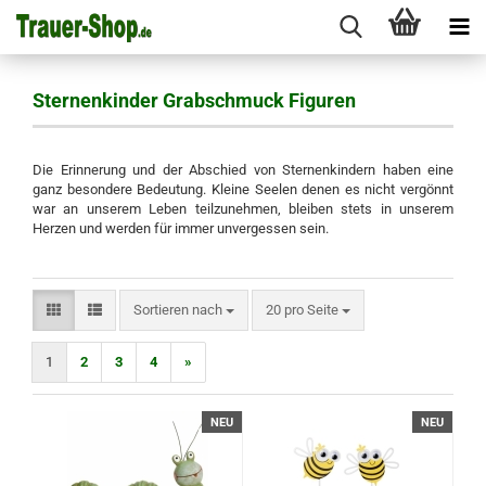
Sternenkinder Grabschmuck Figuren
Die Erinnerung und der Abschied von Sternenkindern haben eine
ganz besondere Bedeutung.
Kleine Seelen denen es nicht vergönnt
war an unserem Leben teilzunehmen,
bleiben stets in unserem
Herzen und werden für immer unvergessen sein.
Sortieren nach
pro Seite
Sortieren nach
20 pro Seite
1
2
3
4
»
NEU
NEU