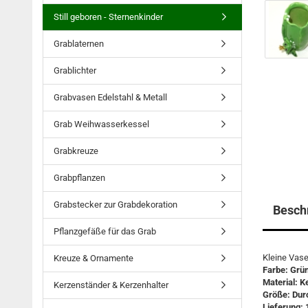
Still geboren - Sternenkinder
Grablaternen
Grablichter
Grabvasen Edelstahl & Metall
Grab Weihwasserkessel
Grabkreuze
Grabpflanzen
Grabstecker zur Grabdekoration
Besch
Pflanzgefäße für das Grab
Kleine Vase
Kreuze & Ornamente
Farbe: Grün
Material: K
Kerzenständer & Kerzenhalter
Größe: Dur
Lieferung: 