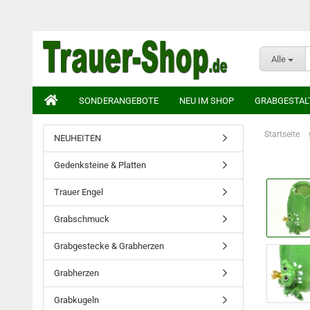
Alle
SONDERANGEBOTE
NEU IM SHOP
GRABGESTAL
Startseite
NEUHEITEN
Gedenksteine & Platten
Trauer Engel
Grabschmuck
Grabgestecke & Grabherzen
Grabherzen
Grabkugeln