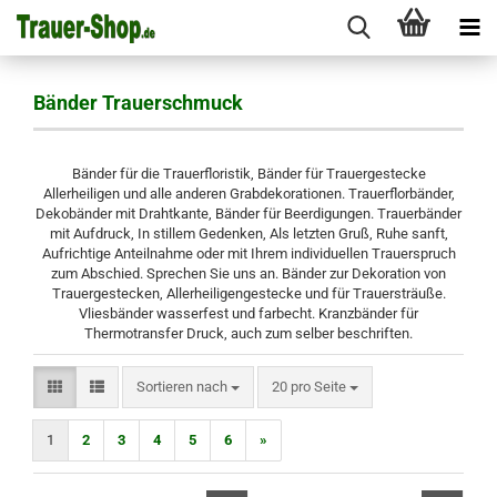
Bänder Trauerschmuck
Bänder für die Trauerfloristik, Bänder für Trauergestecke
Allerheiligen und alle anderen Grabdekorationen. Trauerflorbänder,
Dekobänder mit Drahtkante, Bänder für Beerdigungen. Trauerbänder
mit Aufdruck, In stillem Gedenken, Als letzten Gruß, Ruhe sanft,
Aufrichtige Anteilnahme oder mit Ihrem individuellen Trauerspruch
zum Abschied. Sprechen Sie uns an. Bänder zur Dekoration von
Trauergestecken, Allerheiligengestecke und für Trauersträuße.
Vliesbänder wasserfest und farbecht. Kranzbänder für
Thermotransfer Druck, auch zum selber beschriften.
Sortieren nach
pro Seite
Sortieren nach
20 pro Seite
1
2
3
4
5
6
»