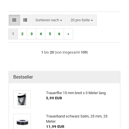
Sortieren nach
pro Seite
Sortieren nach
20 pro Seite
1
2
3
4
5
6
»
1
bis
20
(von insgesamt
109
)
Bestseller
Trauerflor 15 mm breit x 3 Meter lang
5,99 EUR
Trauerband schwarz Satin, 25 mm, 25
Meter
11,99 EUR