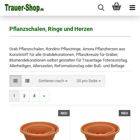
Pflanzschalen, Ringe und Herzen
Grab Pflanzschalen, Rondino Pflanzringe, Amora Pflanzherzen aus
Kunststoff für alle Grabdekorationen, Pflanzkreuze für Gräber,
Blumendekorationen selbst gestalten für Trauertage Totensonntag,
Allerheiligen, Allerseelen, Reformationstag oder Buß- und Bettage
Sortieren nach
pro Seite
Sortieren nach
20 pro Seite
1
2
3
»
NEU
NEU