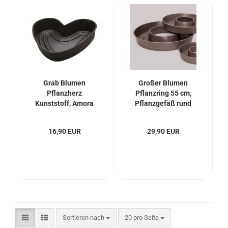
Grab Blumen
Großer Blumen
Pflanzherz
Pflanzring 55 cm,
Kunststoff, Amora
Pflanzgefäß rund
Herz. 36cm
Schlamm
16,90 EUR
29,90 EUR
Sortieren nach
pro Seite
Sortieren nach
20 pro Seite