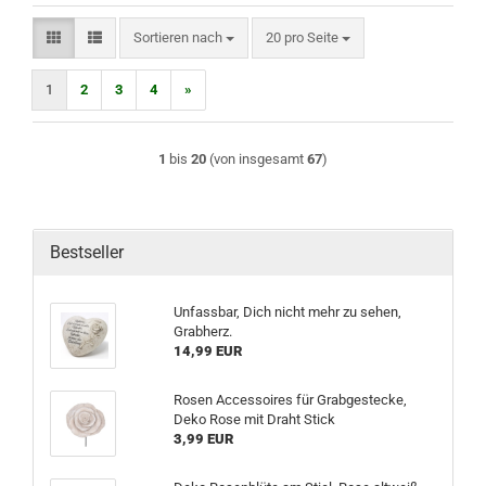
Sortieren nach
pro Seite
Sortieren nach
20 pro Seite
1
2
3
4
»
1
bis
20
(von insgesamt
67
)
Bestseller
Unfassbar, Dich nicht mehr zu sehen,
Grabherz.
14,99 EUR
Rosen Accessoires für Grabgestecke,
Deko Rose mit Draht Stick
3,99 EUR