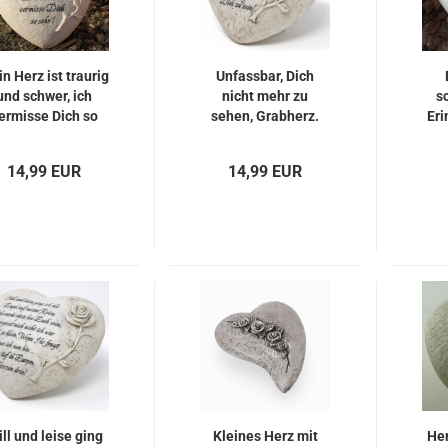
n Herz ist traurig
Unfassbar, Dich
und schwer, ich
nicht mehr zu
s
ermisse Dich so
sehen, Grabherz.
Eri
sehr !
14,99 EUR
14,99 EUR
ill und leise ging
Kleines Herz mit
He