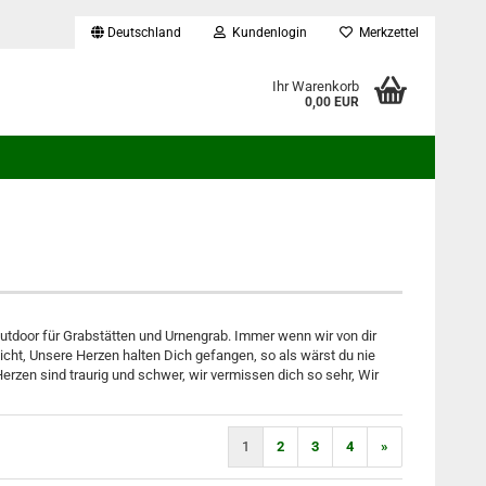
Deutschland
Kundenlogin
Merkzettel
...
Ihr Warenkorb
0,00 EUR
utdoor für Grabstätten und Urnengrab. Immer wenn wir von dir
icht, Unsere Herzen halten Dich gefangen, so als wärst du nie
erzen sind traurig und schwer, wir vermissen dich so sehr, Wir
1
2
3
4
»