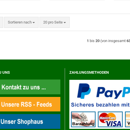
Sortieren nach
pro Seite
Sortieren nach
20 pro Seite
1
bis
20
(von insgesamt
6
U UNS
ZAHLUNGSMETHODEN