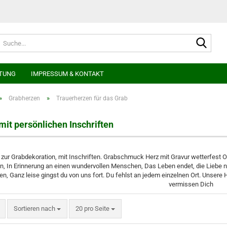
Suche
TUNG
IMPRESSUM & KONTAKT
»
»
Grabherzen
Trauerherzen für das Grab
mit persönlichen Inschriften
zur Grabdekoration, mit Inschriften. Grabschmuck Herz mit Gravur wetterfest O
n, In Erinnerung an einen wundervollen Menschen, Das Leben endet, die Liebe n
n, Ganz leise gingst du von uns fort. Du fehlst an jedem einzelnen Ort. Unsere H
vermissen Dich
Sortieren nach
pro Seite
Sortieren nach
20 pro Seite