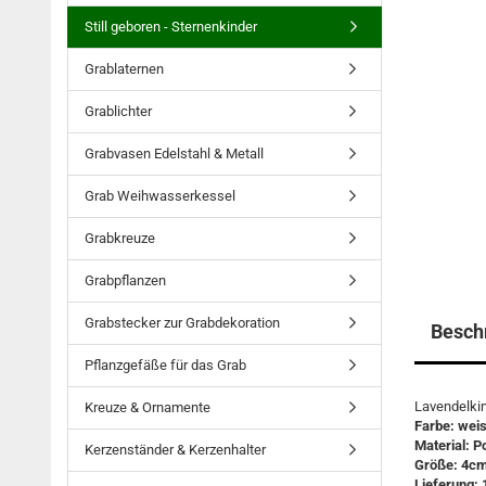
Still geboren - Sternenkinder
Grablaternen
Grablichter
Grabvasen Edelstahl & Metall
Grab Weihwasserkessel
Grabkreuze
Grabpflanzen
Grabstecker zur Grabdekoration
Besch
Pflanzgefäße für das Grab
Lavendelkin
Kreuze & Ornamente
Farbe: weiss
Material: P
Kerzenständer & Kerzenhalter
Größe: 4cm
Lieferung: 