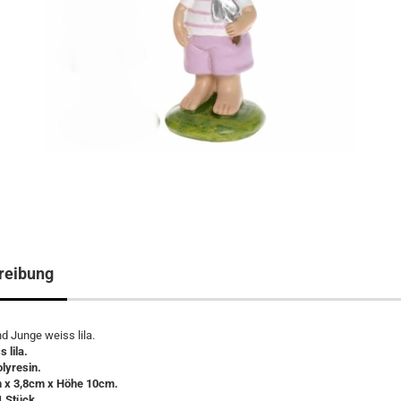
reibung
d Junge weiss lila.
 lila.
olyresin.
 x 3,8cm x Höhe 10cm.
1 Stück