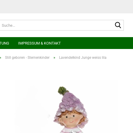
Suche
TUNG
IMPRESSUM & KONTAKT
»
»
Still geboren - Sternenkinder
Lavendelkind Junge weiss lila