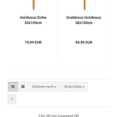
Holzkreuz Eiche
Grabkreuz Holzkreuz
45x100cm
38x100cm
79,99 EUR
89,99 EUR
Sortieren nach
pro Seite
Sortieren nach
20 pro Seite
1
1
bis
12
(von insgesamt
12
)