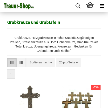
Grabkreuze und Grabtafeln
Grabkreuze, Holzgrabkreuze in hoher Qualität zu günstigen
Preisen, Strassenkreuze aus Holz, Eichenkreuze, Grab Kreuze als
Totenkreuze, Übergangskreuz, Kreuze zum Gedenken für
Grabstätten und Friedhof.
Sortieren nach
pro Seite
Sortieren nach
20 pro Seite
1
-53%