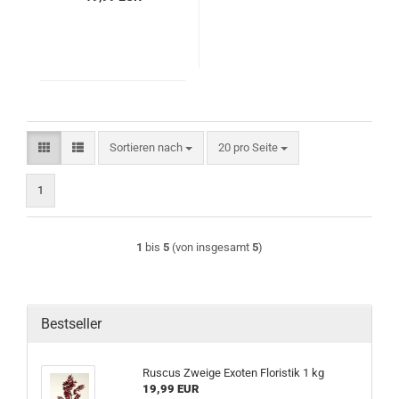
Sortieren nach
pro Seite
Sortieren nach
20 pro Seite
1
1
bis
5
(von insgesamt
5
)
Bestseller
Ruscus Zweige Exoten Floristik 1 kg
19,99 EUR