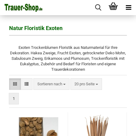
Natur Floristik Exoten
Exoten Trockenblumen Floristik aus Naturmaterial für Ihre
Dekoration. Hakea Zweige, Frucht Exoten, getrockneter Deko Mohn,
Sabulosum Zweig, Erikamoos und Plumosum, Trockenfloristik mit
Eukalyptus, Zubehör und Bedarf für Floristen und eigene
Trauerdekorationen
Sortieren nach
pro Seite
Sortieren nach
20 pro Seite
1