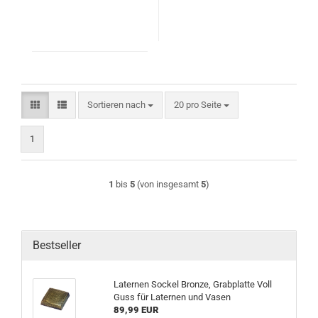
Sortieren nach
pro Seite
Sortieren nach
20 pro Seite
1
1
bis
5
(von insgesamt
5
)
Bestseller
Laternen Sockel Bronze, Grabplatte Voll
Guss für Laternen und Vasen
89,99 EUR