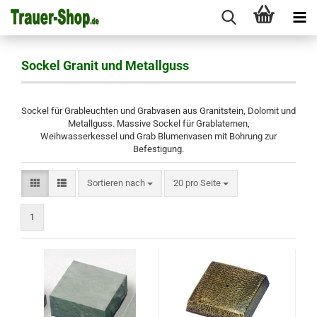
Sockel Granit und Metallguss
Sockel für Grableuchten und Grabvasen aus Granitstein, Dolomit und
Metallguss. Massive Sockel für Grablaternen,
Weihwasserkessel und Grab Blumenvasen mit Bohrung zur
Befestigung.
Sortieren nach
pro Seite
Sortieren nach
20 pro Seite
1