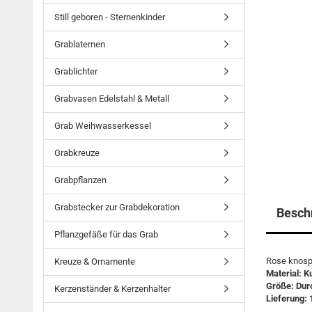
Still geboren - Sternenkinder
Grablaternen
Grablichter
Grabvasen Edelstahl & Metall
Grab Weihwasserkessel
Grabkreuze
Grabpflanzen
Grabstecker zur Grabdekoration
Besch
Pflanzgefäße für das Grab
Rose knospi
Kreuze & Ornamente
Material: K
Größe: Dur
Kerzenständer & Kerzenhalter
Lieferung: 