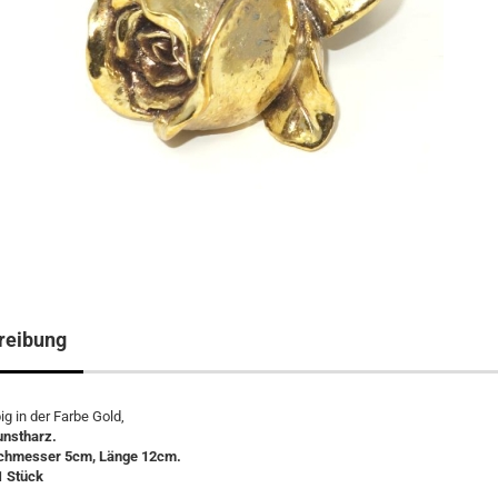
reibung
g in der Farbe Gold,
unstharz.
chmesser 5cm, Länge 12cm.
1 Stück