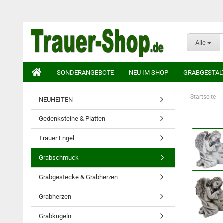
Alle
SONDERANGEBOTE
NEU IM SHOP
GRABGESTAL
Startseite
NEUHEITEN
Gedenksteine & Platten
Trauer Engel
Grabschmuck
Grabgestecke & Grabherzen
Grabherzen
Grabkugeln