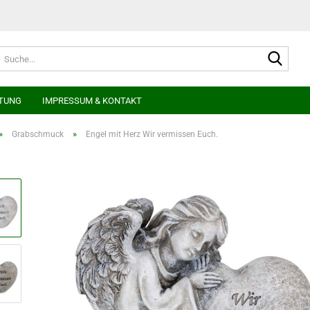
Suche
TUNG
IMPRESSUM & KONTAKT
»
»
Grabschmuck
Engel mit Herz Wir vermissen Euch.