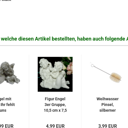
welche diesen Artikel bestellten, haben auch folgende A
el mit
Figur Engel
Weihwasser
Ihr fehlt
3er Gruppe,
Pinsel,
uns
10,5 cm x 7,5
silberner
cm
Drahtstiel
99 EUR
4,99 EUR
3,99 EUR