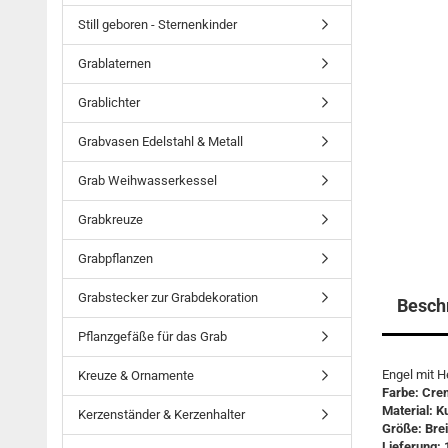
Still geboren - Sternenkinder
Grablaternen
Grablichter
Grabvasen Edelstahl & Metall
Grab Weihwasserkessel
Grabkreuze
Grabpflanzen
Grabstecker zur Grabdekoration
Besch
Pflanzgefäße für das Grab
Engel mit H
Kreuze & Ornamente
Farbe: Cre
Material: K
Kerzenständer & Kerzenhalter
Größe: Brei
Lieferung: 