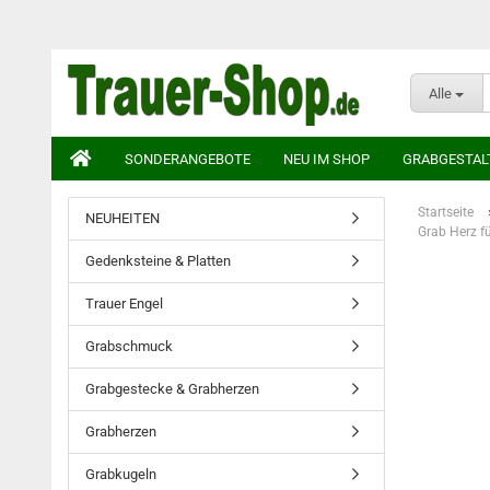
Alle
SONDERANGEBOTE
NEU IM SHOP
GRABGESTAL
Startseite
NEUHEITEN
Grab Herz f
Gedenksteine & Platten
Trauer Engel
Grabschmuck
Grabgestecke & Grabherzen
Grabherzen
Grabkugeln