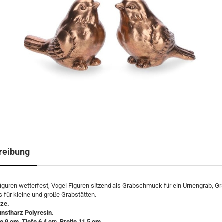
reibung
iguren wetterfest, Vogel Figuren sitzend als Grabschmuck für ein Urnengrab, G
 für kleine und große Grabstätten.
nze.
unstharz Polyresin.
 9 cm, Tiefe 6,4 cm, Breite 11,5 cm.