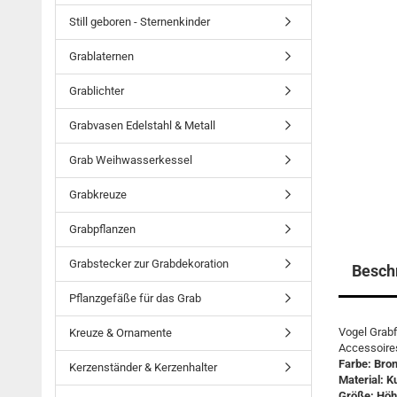
Still geboren - Sternenkinder
Grablaternen
Grablichter
Grabvasen Edelstahl & Metall
Grab Weihwasserkessel
Grabkreuze
Grabpflanzen
Grabstecker zur Grabdekoration
Besch
Pflanzgefäße für das Grab
Vogel Grabf
Kreuze & Ornamente
Accessoires
Farbe: Bro
Kerzenständer & Kerzenhalter
Material: K
Größe: Höhe