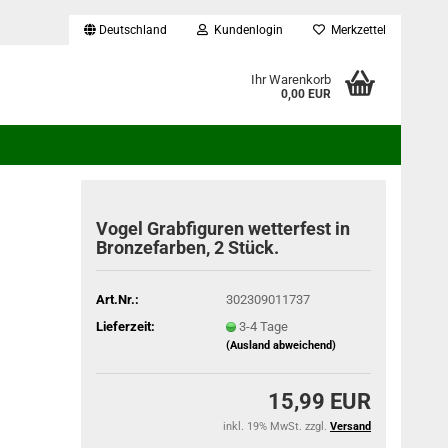
Deutschland
Kundenlogin
Merkzettel
...
Ihr Warenkorb
0,00 EUR
Vogel Grabfiguren wetterfest in
Bronzefarben, 2 Stück.
Art.Nr.:
302309011737
Lieferzeit:
3-4 Tage
(Ausland abweichend)
15,99 EUR
inkl. 19% MwSt. zzgl.
Versand