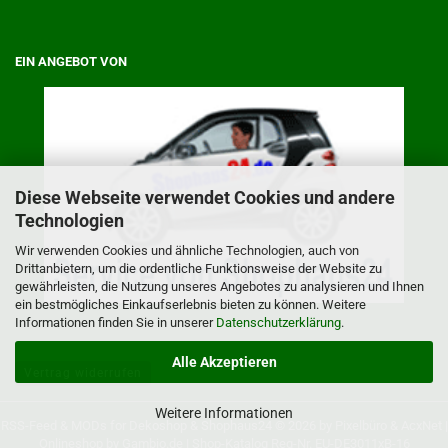
EIN ANGEBOT VON
Diese Webseite verwendet Cookies und andere
Technologien
Wir verwenden Cookies und ähnliche Technologien, auch von
Drittanbietern, um die ordentliche Funktionsweise der Website zu
gewährleisten, die Nutzung unseres Angebotes zu analysieren und Ihnen
ein bestmögliches Einkaufserlebnis bieten zu können. Weitere
Informationen finden Sie in unserer
Datenschutzerklärung
.
Alle Akzeptieren
Vertrag widerrufen
Weitere Informationen
RSS-Feed
& MODs for
Dekoshop
&
Shophaus24
© 2026 by
Pixelbüro
&
AcxNet
|
Onlineshop by
Gambio.de
|
Shop-Katalog
Reg-Nr. EU-DE3011xB-16