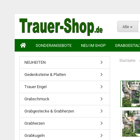
Alle
SONDERANGEBOTE
NEU IM SHOP
GRABGESTAL
Startseite
NEUHEITEN
Gedenksteine & Platten
Trauer Engel
Grabschmuck
Grabgestecke & Grabherzen
Grabherzen
Grabkugeln