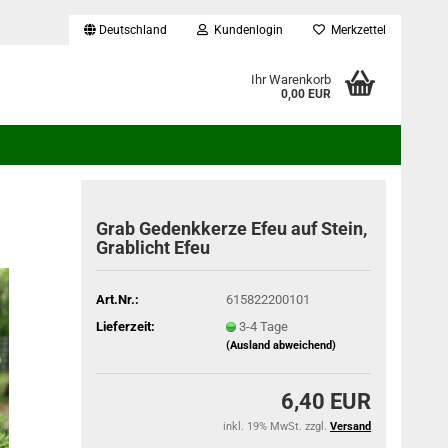
Deutschland
Kundenlogin
Merkzettel
...
Ihr Warenkorb
0,00 EUR
Grab Gedenkkerze Efeu auf Stein,
Grablicht Efeu
Art.Nr.:
615822200101
Lieferzeit:
3-4 Tage
(Ausland abweichend)
6,40 EUR
inkl. 19% MwSt. zzgl.
Versand