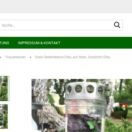
Suche
TUNG
IMPRESSUM & KONTAKT
»
»
Trauerkerzen
Grab Gedenkkerze Efeu auf Stein, Grablicht Efeu