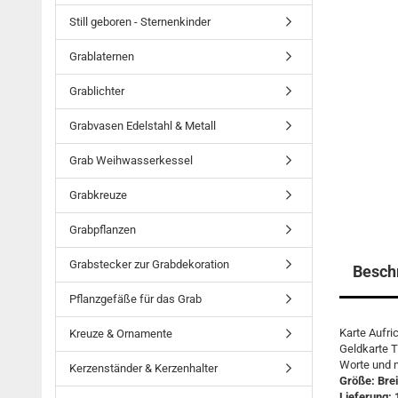
Still geboren - Sternenkinder
Grablaternen
Grablichter
Grabvasen Edelstahl & Metall
Grab Weihwasserkessel
Grabkreuze
Grabpflanzen
Grabstecker zur Grabdekoration
Besch
Pflanzgefäße für das Grab
Karte Aufri
Kreuze & Ornamente
Geldkarte T
Worte und m
Kerzenständer & Kerzenhalter
Größe: Brei
Lieferung: 