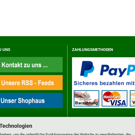
U UNS
ZAHLUNGSMETHODEN
 Technologien
ietern, um die ordentliche Funktionsweise der Website zu gewährleisten, die