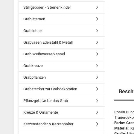
Still geboren - Sternenkinder
Grablaternen
Grablichter
Grabvasen Edelstahl & Metall
Grab Weihwasserkessel
Grabkreuze
Grabpflanzen
Grabstecker zur Grabdekoration
Besch
Pflanzgefäße für das Grab
Rosen Bund
Kreuze & Ornamente
Trauerdekor
Farbe: Cre
Kerzenständer & Kerzenhalter
Material: 
Größe: Län