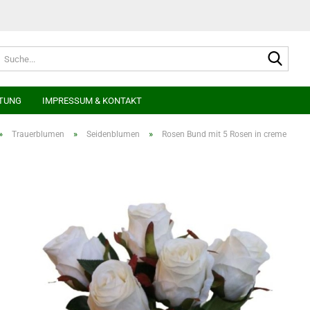
Suche
TUNG
IMPRESSUM & KONTAKT
»
»
»
Trauerblumen
Seidenblumen
Rosen Bund mit 5 Rosen in creme