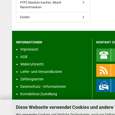
FFP2 Masken kaufen, Mund
Nasenmasken
Exoten
INFORMATIONEN
KONTAKT Z
Impressum
AGB
Widerrufsrecht
Liefer- und Versandkosten
Zahlungsarten
Datenschutz - Informationen
Kontaktlose Zustellung
Diese Webseite verwendet Cookies und andere
Vertrag widerrufen
Wir verwenden Cookies und ähnliche Technologien, auch von Drittanb