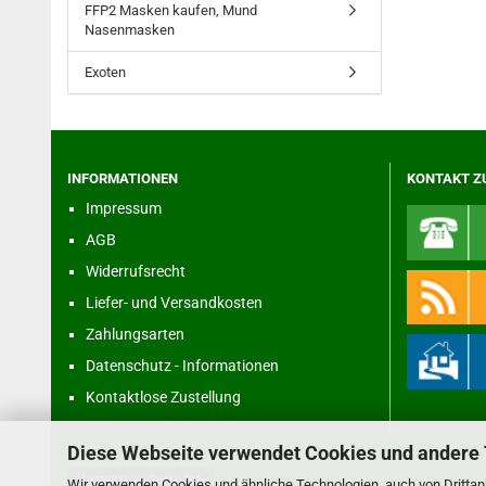
FFP2 Masken kaufen, Mund
Nasenmasken
Exoten
INFORMATIONEN
KONTAKT Z
Impressum
AGB
Widerrufsrecht
Liefer- und Versandkosten
Zahlungsarten
Datenschutz - Informationen
Kontaktlose Zustellung
Diese Webseite verwendet Cookies und andere
Vertrag widerrufen
Wir verwenden Cookies und ähnliche Technologien, auch von Drittanb