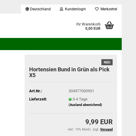
Deutschland
Kundenlogin
Merkzettel
...
Ihr Warenkorb
0,00 EUR
NEU
Hortensien Bund in Grün als Pick
X5
Art.Nr.:
304977000901
Lieferzeit:
3-4 Tage
(Ausland abweichend)
9,99 EUR
inkl. 19% MwSt. zzgl.
Versand