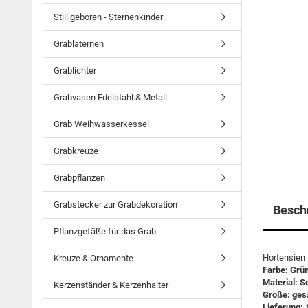
Still geboren - Sternenkinder
Grablaternen
Grablichter
Grabvasen Edelstahl & Metall
Grab Weihwasserkessel
Grabkreuze
Grabpflanzen
Grabstecker zur Grabdekoration
Besch
Pflanzgefäße für das Grab
Hortensien B
Kreuze & Ornamente
Farbe: Grün
Material: 
Kerzenständer & Kerzenhalter
Größe: ges
Lieferung: 