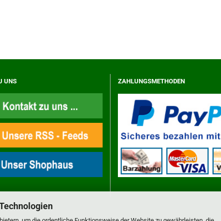
U UNS
ZAHLUNGSMETHODEN
 Technologien
ietern, um die ordentliche Funktionsweise der Website zu gewährleisten, die