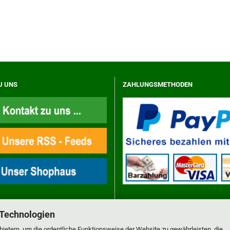
U UNS
ZAHLUNGSMETHODEN
 Technologien
ietern, um die ordentliche Funktionsweise der Website zu gewährleisten, die