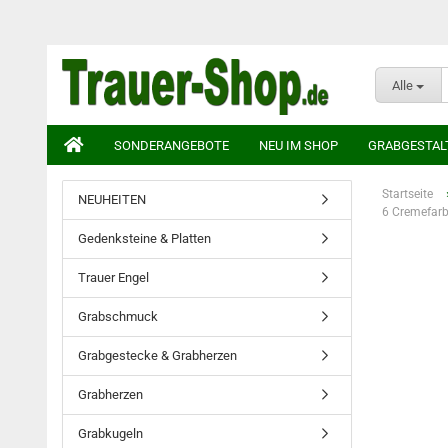
Alle
SONDERANGEBOTE
NEU IM SHOP
GRABGESTAL
Startseite
NEUHEITEN
6 Cremefar
Gedenksteine & Platten
Trauer Engel
Grabschmuck
Grabgestecke & Grabherzen
Grabherzen
Grabkugeln