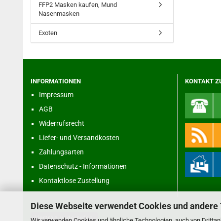
FFP2 Masken kaufen, Mund
Nasenmasken
Exoten
INFORMATIONEN
KONTAKT Z
Impressum
AGB
Widerrufsrecht
Liefer- und Versandkosten
Zahlungsarten
Datenschutz - Informationen
Kontaktlose Zustellung
Diese Webseite verwendet Cookies und andere
Vertrag widerrufen
Wir verwenden Cookies und ähnliche Technologien, auch von Drittanb