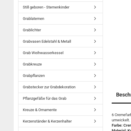
Still geboren - Sternenkinder
Grablaternen
Grablichter
Grabvasen Edelstahl & Metall
Grab Weihwasserkessel
Grabkreuze
Grabpflanzen
Grabstecker zur Grabdekoration
Besch
Pflanzgefäße für das Grab
Kreuze & Ornamente
6 Cremefar
umwickelt. 
Kerzenständer & Kerzenhalter
Farbe: Cre
Material: K