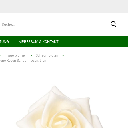
Suche
TUNG
IMPRESSUM & KONTAKT
»
»
»
Trauerblumen
Schaumblüten
bene Rosen Schaumrosen, 9 cm