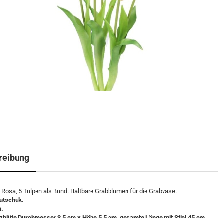
reibung
Rosa, 5 Tulpen als Bund. Haltbare Grabblumen für die Grabvase.
autschuk.
a.
zblüte Durchmesser 3,5 cm x Höhe 5,5 cm, gesamte Länge mit Stiel 45 cm.