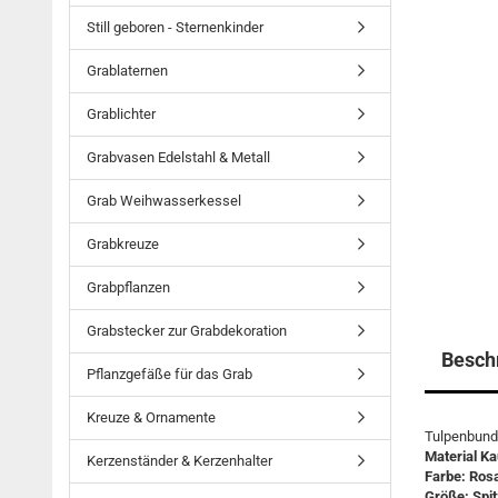
Still geboren - Sternenkinder
Grablaternen
Grablichter
Grabvasen Edelstahl & Metall
Grab Weihwasserkessel
Grabkreuze
Grabpflanzen
Grabstecker zur Grabdekoration
Besch
Pflanzgefäße für das Grab
Kreuze & Ornamente
Tulpenbund 
Material K
Kerzenständer & Kerzenhalter
Farbe: Ros
Größe: Spit