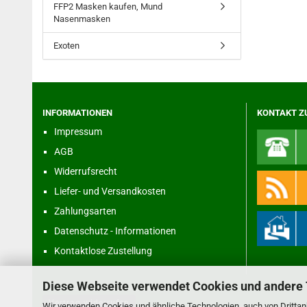
FFP2 Masken kaufen, Mund
Nasenmasken
Exoten
INFORMATIONEN
KONTAKT Z
Impressum
AGB
Widerrufsrecht
Liefer- und Versandkosten
Zahlungsarten
Datenschutz - Informationen
Kontaktlose Zustellung
Diese Webseite verwendet Cookies und andere
Vertrag widerrufen
Wir verwenden Cookies und ähnliche Technologien, auch von Drittanb