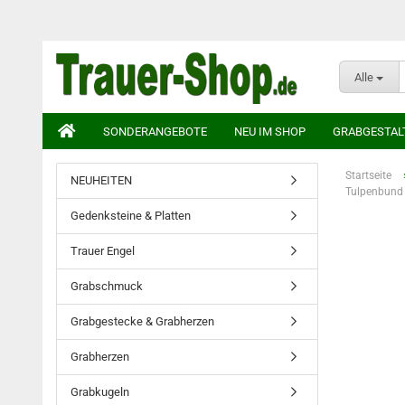
Alle
SONDERANGEBOTE
NEU IM SHOP
GRABGESTAL
Startseite
NEUHEITEN
Tulpenbund 
Gedenksteine & Platten
Trauer Engel
Grabschmuck
Grabgestecke & Grabherzen
Grabherzen
Grabkugeln