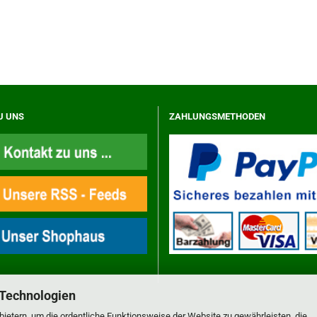
U UNS
ZAHLUNGSMETHODEN
 Technologien
ietern, um die ordentliche Funktionsweise der Website zu gewährleisten, die