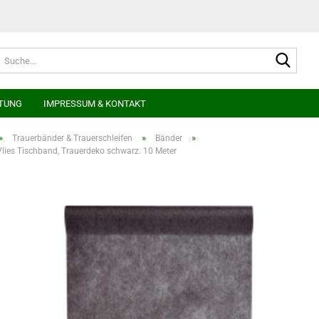
Suche
TUNG
IMPRESSUM & KONTAKT
»
»
»
Trauerbänder & Trauerschleifen
Bänder
lies Tischband, Trauerdeko schwarz. 10 Meter