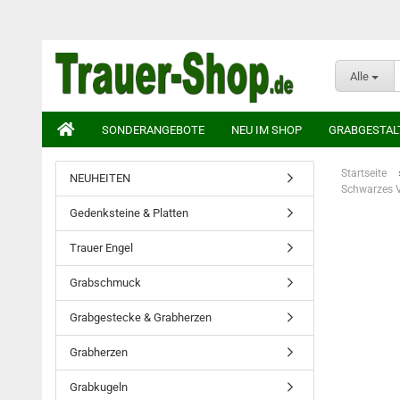
Alle
SONDERANGEBOTE
NEU IM SHOP
GRABGESTAL
Startseite
NEUHEITEN
Schwarzes V
Gedenksteine & Platten
Trauer Engel
Grabschmuck
Grabgestecke & Grabherzen
Grabherzen
Grabkugeln