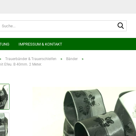
Suche
TUNG
IMPRESSUM & KONTAKT
»
»
»
Trauerbänder & Trauerschleifen
Bänder
it Efeu. B 40mm. 2 Meter.