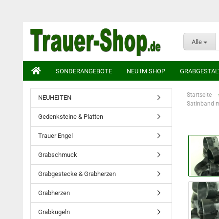
Alle
SONDERANGEBOTE
NEU IM SHOP
GRABGESTAL
Startseite
NEUHEITEN
Satinband m
Gedenksteine & Platten
Trauer Engel
Grabschmuck
Grabgestecke & Grabherzen
Grabherzen
Grabkugeln