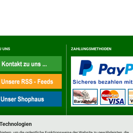
U UNS
ZAHLUNGSMETHODEN
 Technologien
ietern, um die ordentliche Funktionsweise der Website zu gewährleisten, die