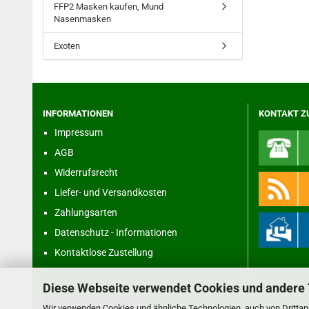
FFP2 Masken kaufen, Mund
Nasenmasken
Exoten
INFORMATIONEN
KONTAKT Z
Impressum
AGB
Widerrufsrecht
Liefer- und Versandkosten
Zahlungsarten
Datenschutz - Informationen
Kontaktlose Zustellung
Diese Webseite verwendet Cookies und andere
Vertrag widerrufen
Wir verwenden Cookies und ähnliche Technologien, auch von Drittanb