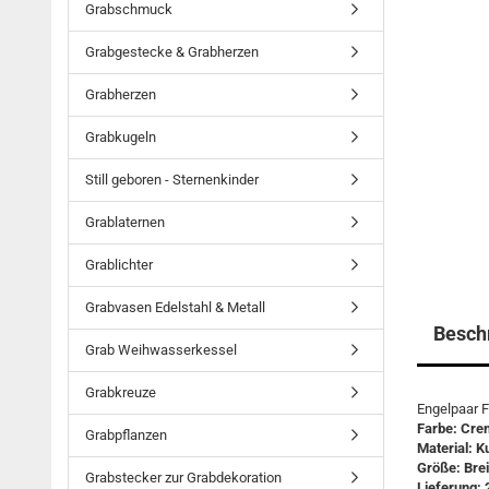
Grabschmuck
Grabgestecke & Grabherzen
Grabherzen
Grabkugeln
Still geboren - Sternenkinder
Grablaternen
Grablichter
Grabvasen Edelstahl & Metall
Besch
Grab Weihwasserkessel
Grabkreuze
Engelpaar F
Farbe: Cre
Grabpflanzen
Material: K
Größe: Brei
Grabstecker zur Grabdekoration
Lieferung: 