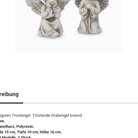
reibung
iguren Trostengel. Tröstende Grabengel kniend.
me.
unstharz, Polyresin.
te 15 cm, Tiefe 10 cm, Höhe 16 cm.
2 Modelle, 2 Stück