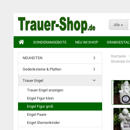
Alle
SONDERANGEBOTE
NEU IM SHOP
GRABGESTAL
Startseite
NEUHEITEN
Sitzender En
Gedenksteine & Platten
Trauer Engel
Trauer Engel anzeigen
Engel Figur klein
Engel Figur groß
Engel Paare
Engel Sternenkinder