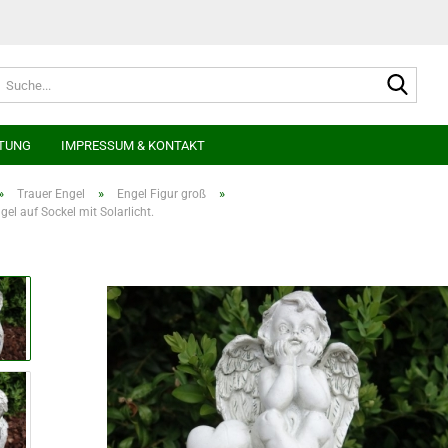
Suche
TUNG
IMPRESSUM & KONTAKT
»
»
»
Trauer Engel
Engel Figur groß
gel auf Sockel mit Solarlicht.