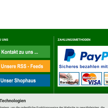
U UNS
ZAHLUNGSMETHODEN
 Technologien
ietern, um die ordentliche Funktionsweise der Website zu gewährleisten, die