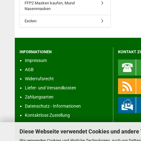
FFP2 Masken kaufen, Mund
Nasenmasken
Exoten
INFORMATIONEN
KONTAKT Z
Impressum
AGB
Widerrufsrecht
Liefer- und Versandkosten
Zahlungsarten
Datenschutz - Informationen
Kontaktlose Zustellung
Diese Webseite verwendet Cookies und andere
Vertrag widerrufen
Wir verwenden Cookies und ähnliche Technologien, auch von Drittanb