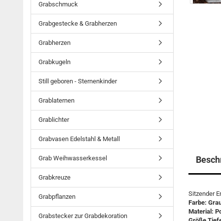
Grabschmuck
Grabgestecke & Grabherzen
Grabherzen
Grabkugeln
Still geboren - Sternenkinder
Grablaternen
Grablichter
Grabvasen Edelstahl & Metall
Grab Weihwasserkessel
Besch
Grabkreuze
Sitzender E
Grabpflanzen
Farbe: Grau
Material: P
Grabstecker zur Grabdekoration
Größe Tiefe