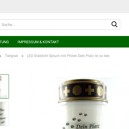
Suche
TUNG
IMPRESSUM & KONTAKT
»
»
Tiergrab
LED Grablicht Spruch mit Pfoten Dein Platz ist so leer.