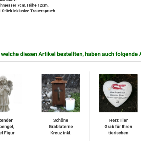
chmesser 7cm, Höhe 12cm.
1 Stück inklusive Trauerspruch
welche diesen Artikel bestellten, haben auch folgende A
tender
Schöne
Herz Tier
bengel,
Grablaterne
Grab für Ihren
el Figur
Kreuz inkl.
tierischen
ehend
Kerze. H
Begleiter...