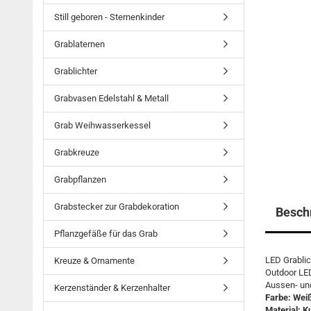
Still geboren - Sternenkinder
Grablaternen
Grablichter
Grabvasen Edelstahl & Metall
Grab Weihwasserkessel
Grabkreuze
Grabpflanzen
Grabstecker zur Grabdekoration
Besch
Pflanzgefäße für das Grab
LED Grablic
Kreuze & Ornamente
Outdoor LED
Aussen- und
Kerzenständer & Kerzenhalter
Farbe: Wei
Material: K