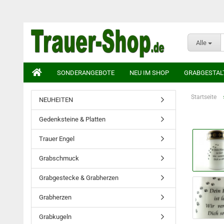
Alle
SONDERANGEBOTE
NEU IM SHOP
GRABGESTAL
Startseite
NEUHEITEN
Gedenksteine & Platten
Trauer Engel
Grabschmuck
Grabgestecke & Grabherzen
Grabherzen
Grabkugeln