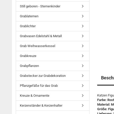
Still geboren - Sternenkinder
Grablaternen
Grablichter
Grabvasen Edelstahl & Metall
Grab Weihwasserkessel
Grabkreuze
Grabpflanzen
Grabstecker zur Grabdekoration
Besch
Pflanzgefäße für das Grab
Katzen Figu
Kreuze & Ornamente
Farbe: Rost
Material: Me
Kerzenständer & Kerzenhalter
Größe: Figu
Lieferung: 