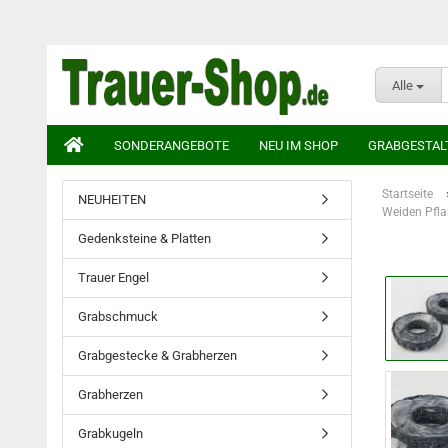
Alle
SONDERANGEBOTE
NEU IM SHOP
GRABGESTAL
Startseite
NEUHEITEN
Weiden Pfla
Gedenksteine & Platten
Trauer Engel
Grabschmuck
Grabgestecke & Grabherzen
Grabherzen
Grabkugeln