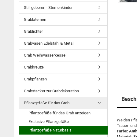
Still geboren - Sternenkinder
Grablaternen
Grablichter
Grabvasen Edelstahl & Metall
Grab Weihwasserkessel
Grabkreuze
Grabpflanzen
Grabstecker zur Grabdekoration
Besch
Pflanzgefäße für das Grab
Pflanzgefäße für das Grab anzeigen
Weiden Pfla
Exclusive Pflanzgefäße
Trauer- und
Pflanzgefäße Naturbasis
Farbe: Anth
Material: S