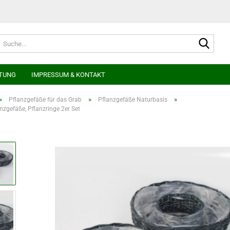
Suche
TUNG
IMPRESSUM & KONTAKT
»
»
»
Pflanzgefäße für das Grab
Pflanzgefäße Naturbasis
nzgefäße, Pflanzringe 2er Set