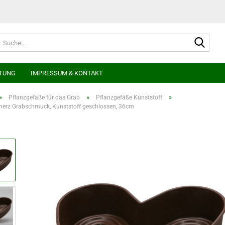
Suche
TUNG
IMPRESSUM & KONTAKT
»
»
»
Pflanzgefäße für das Grab
Pflanzgefäße Kunststoff
herz Grabschmuck, Kunststoff geschlossen, 36cm