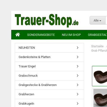
Alle
SONDERANGEBOTE
NEU IM SHOP
GRABGESTAL
Startseite
NEUHEITEN
Grab Pflanz
Gedenksteine & Platten
Trauer Engel
Grabschmuck
Grabgestecke & Grabherzen
Grabherzen
Grabkugeln