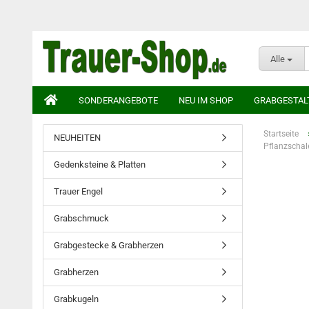
Alle
SONDERANGEBOTE
NEU IM SHOP
GRABGESTAL
Startseite
NEUHEITEN
Pflanzschale
Gedenksteine & Platten
Trauer Engel
Grabschmuck
Grabgestecke & Grabherzen
Grabherzen
Grabkugeln