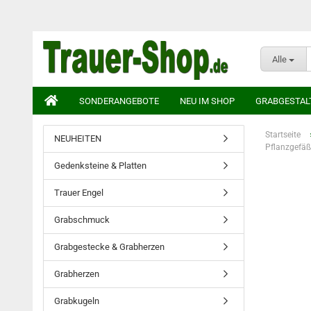
Alle
SONDERANGEBOTE
NEU IM SHOP
GRABGESTAL
Startseite
NEUHEITEN
Pflanzgefäß
Gedenksteine & Platten
Trauer Engel
Grabschmuck
Grabgestecke & Grabherzen
Grabherzen
Grabkugeln