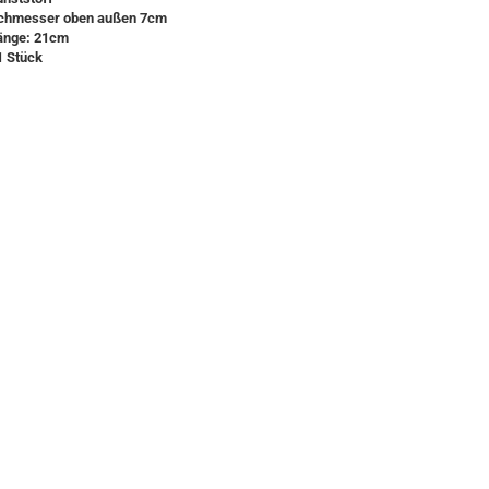
rchmesser oben außen 7cm
änge: 21cm
1 Stück