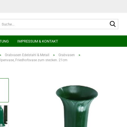
Suche
TUNG
IMPRESSUM & KONTAKT
»
»
»
Grabvasen Edelstahl & Metall
Grabvasen
lpenvase, Friedhofsvase zum stecken. 21cm