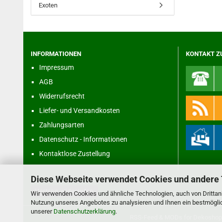
Exoten
INFORMATIONEN
KONTAKT Z
Impressum
AGB
Widerrufsrecht
Liefer- und Versandkosten
Zahlungsarten
Datenschutz - Informationen
Kontaktlose Zustellung
Diese Webseite verwendet Cookies und andere
Vertrag widerrufen
Wir verwenden Cookies und ähnliche Technologien, auch von Drittanb
Nutzung unseres Angebotes zu analysieren und Ihnen ein bestmöglich
unserer
Datenschutzerklärung
.
RSS-Feed
& MODs for
Dekoshop