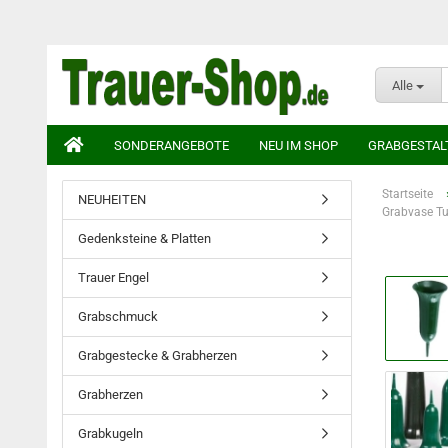
Alle
SONDERANGEBOTE
NEU IM SHOP
GRABGESTAL
Startseite
NEUHEITEN
Grabvase Tu
Gedenksteine & Platten
Trauer Engel
Grabschmuck
Grabgestecke & Grabherzen
Grabherzen
Grabkugeln