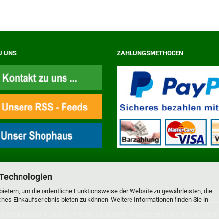
U UNS
ZAHLUNGSMETHODEN
 Technologien
ietern, um die ordentliche Funktionsweise der Website zu gewährleisten, die
es Einkaufserlebnis bieten zu können. Weitere Informationen finden Sie in
&
Shophaus24
© 2026 by
Pixelbüro
&
AcxNet
| Onlineshop by
Gambio.de
|
Shop