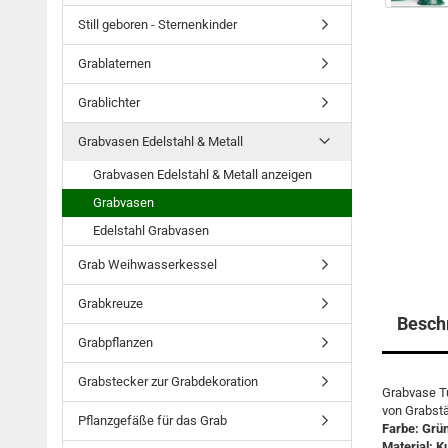
Still geboren - Sternenkinder
Grablaternen
Grablichter
Grabvasen Edelstahl & Metall
Grabvasen Edelstahl & Metall anzeigen
Grabvasen
Edelstahl Grabvasen
Grab Weihwasserkessel
Grabkreuze
Besch
Grabpflanzen
Grabstecker zur Grabdekoration
Grabvase T
von Grabstä
Pflanzgefäße für das Grab
Farbe: Grü
Material: K