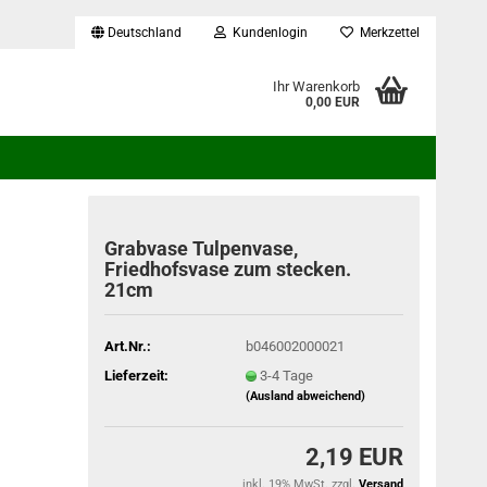
Deutschland
Kundenlogin
Merkzettel
...
Ihr Warenkorb
0,00 EUR
Grabvase Tulpenvase,
Friedhofsvase zum stecken.
21cm
Art.Nr.:
b046002000021
Lieferzeit:
3-4 Tage
(Ausland abweichend)
2,19 EUR
inkl. 19% MwSt. zzgl.
Versand