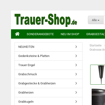
Alle
SONDERANGEBOTE
NEU IM SHOP
GRABGESTAL
Startseite
NEUHEITEN
Grabvase An
Gedenksteine & Platten
Trauer Engel
Grabschmuck
Grabgestecke & Grabherzen
Grabherzen
Grabkugeln