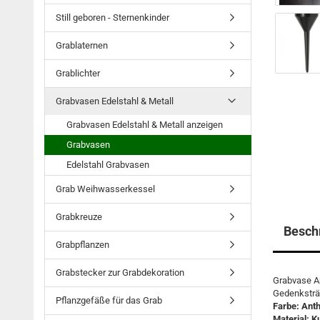
Still geboren - Sternenkinder
Grablaternen
Grablichter
Grabvasen Edelstahl & Metall
Grabvasen Edelstahl & Metall anzeigen
Grabvasen
Edelstahl Grabvasen
Grab Weihwasserkessel
Grabkreuze
Besch
Grabpflanzen
Grabstecker zur Grabdekoration
Grabvase An
Gedenksträ
Pflanzgefäße für das Grab
Farbe: Anth
Material: K