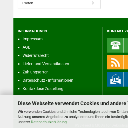
Exoten
INFORMATIONEN
KONTAKT Z
Impressum
AGB
Widerrufsrecht
Liefer- und Versandkosten
Zahlungsarten
Datenschutz - Informationen
Kontaktlose Zustellung
Diese Webseite verwendet Cookies und andere
Vertrag widerrufen
Wir verwenden Cookies und ähnliche Technologien, auch von Drittanb
Nutzung unseres Angebotes zu analysieren und Ihnen ein bestmöglich
unserer
Datenschutzerklärung
.
RSS-Feed
& MODs for
Dekoshop