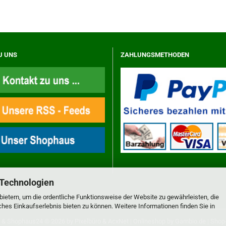
U UNS
ZAHLUNGSMETHODEN
 Technologien
ietern, um die ordentliche Funktionsweise der Website zu gewährleisten, die
es Einkaufserlebnis bieten zu können. Weitere Informationen finden Sie in
&
Shophaus24
© 2026 by
Pixelbüro
&
AcxNet
| Onlineshop by
Gambio.de
|
Shop