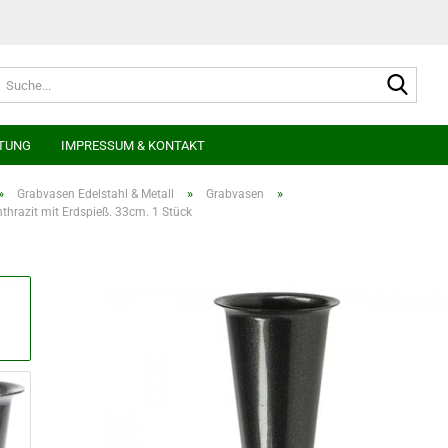
Suche
TUNG
IMPRESSUM & KONTAKT
»
»
»
Grabvasen Edelstahl & Metall
Grabvasen
thrazit mit Erdspieß. 33cm. 1 Stück