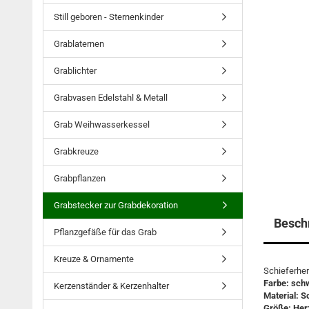
Still geboren - Sternenkinder
Grablaternen
Grablichter
Grabvasen Edelstahl & Metall
Grab Weihwasserkessel
Grabkreuze
Grabpflanzen
Grabstecker zur Grabdekoration
Besch
Pflanzgefäße für das Grab
Kreuze & Ornamente
Schieferher
Farbe: schw
Kerzenständer & Kerzenhalter
Material: Sc
Größe: Her