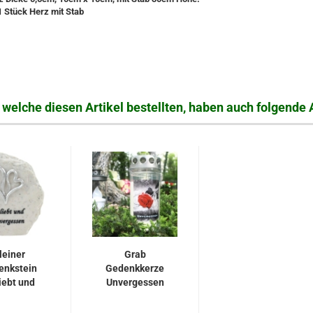
1 Stück Herz mit Stab
welche diesen Artikel bestellten, haben auch folgende A
leiner
Grab
enkstein
Gedenkkerze
iebt und
Unvergessen
gessen,...
mit Rose,
Grablicht...