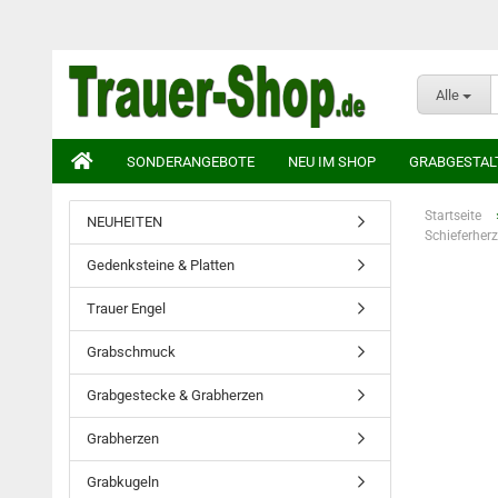
Alle
SONDERANGEBOTE
NEU IM SHOP
GRABGESTAL
Startseite
NEUHEITEN
Schieferher
Gedenksteine & Platten
Trauer Engel
Grabschmuck
Grabgestecke & Grabherzen
Grabherzen
Grabkugeln