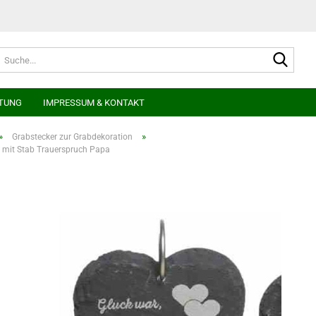
Suche
TUNG
IMPRESSUM & KONTAKT
»
»
Grabstecker zur Grabdekoration
z mit Stab Trauerspruch Papa