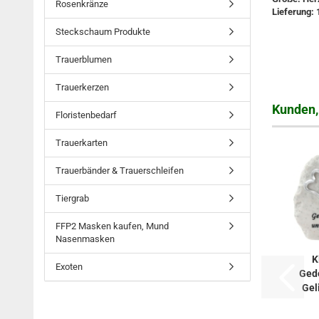
Rosenkränze
Lieferung: 
Steckschaum Produkte
Trauerblumen
Trauerkerzen
Kunden, 
Floristenbedarf
Trauerkarten
Trauerbänder & Trauerschleifen
Tiergrab
FFP2 Masken kaufen, Mund
Nasenmasken
K
Exoten
Ged
Gel
unver