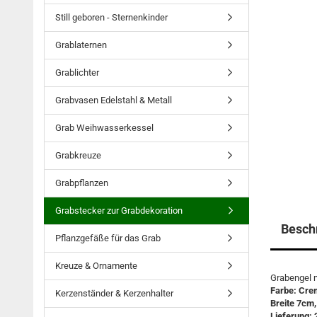
Still geboren - Sternenkinder
Grablaternen
Grablichter
Grabvasen Edelstahl & Metall
Grab Weihwasserkessel
Grabkreuze
Grabpflanzen
Grabstecker zur Grabdekoration
Besch
Pflanzgefäße für das Grab
Kreuze & Ornamente
Grabengel m
Farbe: Cre
Kerzenständer & Kerzenhalter
Breite 7cm
Lieferung: 