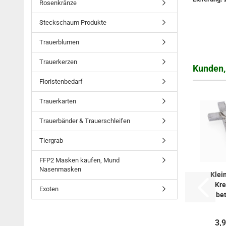
Rosenkränze
Steckschaum Produkte
Trauerblumen
Trauerkerzen
Kunden, 
Floristenbedarf
Trauerkarten
Trauerbänder & Trauerschleifen
Tiergrab
FFP2 Masken kaufen, Mund
Nasenmasken
Klei
Kre
Exoten
be
Hän
3,