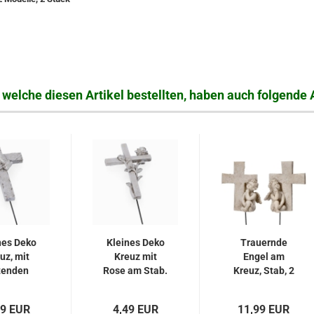
welche diesen Artikel bestellten, haben auch folgende A
nes Deko
Kleines Deko
Trauernde
uz, mit
Kreuz mit
Engel am
tenden
Rose am Stab.
Kreuz, Stab, 2
den....
Modelle...
99 EUR
4,49 EUR
11,99 EUR