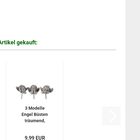
rtikel gekauft:
3 Modelle
Engel Büsten
träumend,
Deko
Stecker...
9,99 EUR