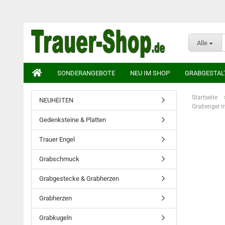
Alle
SONDERANGEBOTE
NEU IM SHOP
GRABGESTAL
Startseite
NEUHEITEN
Grabengel mi
Gedenksteine & Platten
Trauer Engel
Grabschmuck
Grabgestecke & Grabherzen
Grabherzen
Grabkugeln