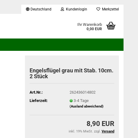
Deutschland
Kundenlogin
Merkzettel
...
Ihr Warenkorb
0,00 EUR
Engelsflügel grau mit Stab. 10cm.
2 Stück
Art.Nr.:
262436014802
Lieferzeit:
3-4 Tage
(Ausland abweichend)
8,90 EUR
inkl. 19% MwSt. zzgl.
Versand