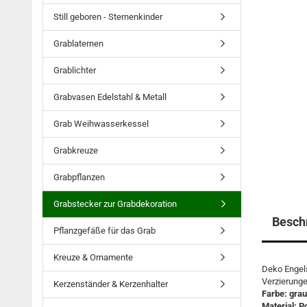
Still geboren - Sternenkinder
Grablaternen
Grablichter
Grabvasen Edelstahl & Metall
Grab Weihwasserkessel
Grabkreuze
Grabpflanzen
Grabstecker zur Grabdekoration
Besch
Pflanzgefäße für das Grab
Kreuze & Ornamente
Deko Engels
Verzierunge
Kerzenständer & Kerzenhalter
Farbe: grau
Material: P