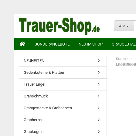
Alle
SONDERANGEBOTE
NEU IM SHOP
GRABGESTAL
Startseite
NEUHEITEN
Engelsflüge
Gedenksteine & Platten
Trauer Engel
Grabschmuck
Grabgestecke & Grabherzen
Grabherzen
Grabkugeln