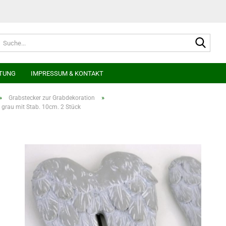
Suche
TUNG
IMPRESSUM & KONTAKT
»
»
Grabstecker zur Grabdekoration
l grau mit Stab. 10cm. 2 Stück