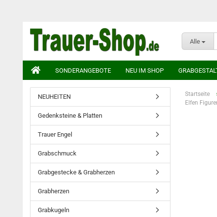
Alle
SONDERANGEBOTE
NEU IM SHOP
GRABGESTAL
Startseite
NEUHEITEN
Elfen Figur
Gedenksteine & Platten
Trauer Engel
Grabschmuck
Grabgestecke & Grabherzen
Grabherzen
Grabkugeln