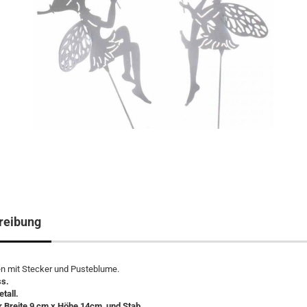
reibung
en mit Stecker und Pusteblume.
ss.
tall.
 Breite 9 cm x Höhe 14cm, und Stab.