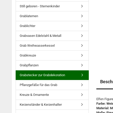
Still geboren - Sternenkinder
Grablaternen
Grablichter
Grabvasen Edelstahl & Metall
Grab Weihwasserkessel
Grabkreuze
Grabpflanzen
Grabstecker zur Grabdekoration
Besch
Pflanzgefäße für das Grab
Kreuze & Ornamente
Elfen Figur
Farbe: Wei
Kerzenständer & Kerzenhalter
Material: Me
Maße: Figur