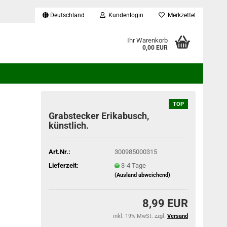
Deutschland
Kundenlogin
Merkzettel
...
Ihr Warenkorb
0,00 EUR
TOP
Grabstecker Erikabusch,
künstlich.
Art.Nr.:
300985000315
Lieferzeit:
3-4 Tage
(Ausland abweichend)
8,99 EUR
inkl. 19% MwSt. zzgl.
Versand