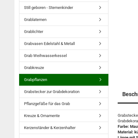
Still geboren - Sternenkinder
Grablaternen
Grablichter
Grabvasen Edelstahl & Metall
Grab Weihwasserkessel
Grabkreuze
Grabpflanzen
Grabstecker zur Grabdekoration
Besch
Pflanzgefäße für das Grab
Grabstecke
Kreuze & Ornamente
Grabdekorat
Farbe: Mau
Kerzenständer & Kerzenhalter
Material: kü
Länge mit 