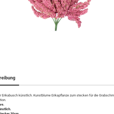
reibung
r Erikabusch künstlich. Kunstblume Erikapflanze zum stecken für die Grabsch
ion.
ve.
nstlich.
Stecker 30cm.