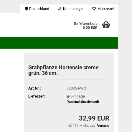
Deutschland
Kundenlogin
Merkzettel
...
Ihr Warenkorb
0,00 EUR
Grabpflanze Hortensie creme
grün. 36 cm.
Art.Nr.:
730354-WG
Lieferzeit:
3-4 Tage
(Ausland abweichend)
32,99 EUR
inkl. 19% MwSt. zzgl.
Versand