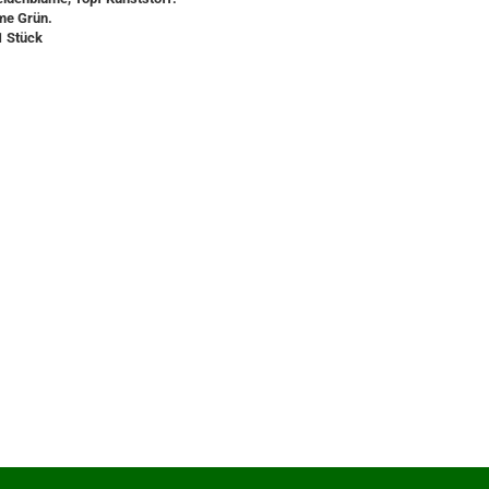
me Grün.
1 Stück