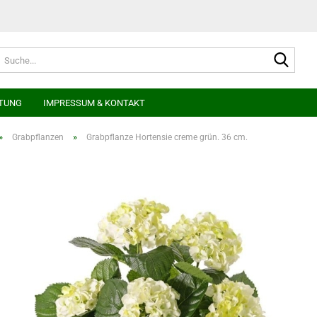
Suche
TUNG
IMPRESSUM & KONTAKT
»
»
Grabpflanzen
Grabpflanze Hortensie creme grün. 36 cm.