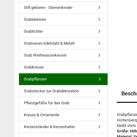
Still geboren - Sternenkinder
Grablaternen
Grablichter
Grabvasen Edelstahl & Metall
Grab Weihwasserkessel
Grabkreuze
Grabpflanzen
Grabstecker zur Grabdekoration
Besch
Pflanzgefäße für das Grab
Grabpflanze
Kreuze & Ornamente
Hortensienp
bleibt stet
Kerzenständer & Kerzenhalter
Größe: Höh
Material: S