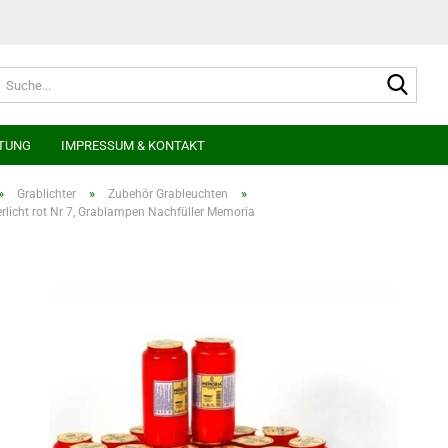
Suche
TUNG
IMPRESSUM & KONTAKT
»
»
»
Grablichter
Zubehör Grableuchten
erlicht rot Nr 7, Grablampen Nachfüller Memoria