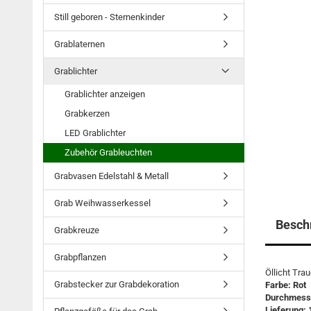
Still geboren - Sternenkinder
Grablaternen
Grablichter
Grablichter anzeigen
Grabkerzen
LED Grablichter
Zubehör Grableuchten
Grabvasen Edelstahl & Metall
Grab Weihwasserkessel
Besch
Grabkreuze
Grabpflanzen
Öllicht Tra
Grabstecker zur Grabdekoration
Farbe: Rot
Durchmess
Lieferung: 