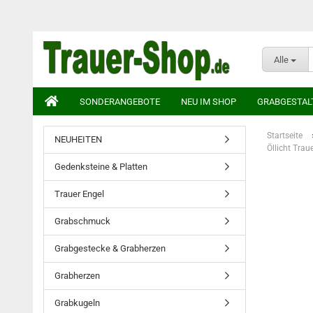
Alle
SONDERANGEBOTE
NEU IM SHOP
GRABGESTAL
Startseite
NEUHEITEN
Öllicht Trau
Gedenksteine & Platten
Trauer Engel
Grabschmuck
Grabgestecke & Grabherzen
Grabherzen
Grabkugeln