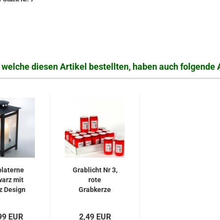
welche diesen Artikel bestellten, haben auch folgende A
laterne
Grablicht Nr 3,
arz mit
rote
z Design
Grabkerze
it...
Nachfüller...
99 EUR
2,49 EUR