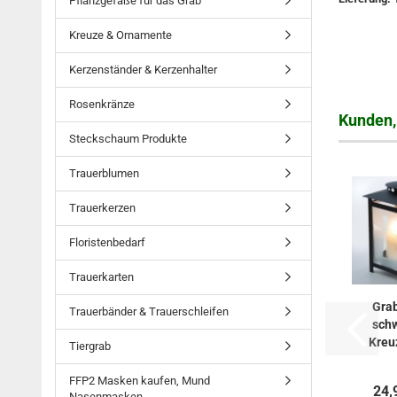
Pflanzgefäße für das Grab
Kreuze & Ornamente
Kerzenständer & Kerzenhalter
Rosenkränze
Kunden, 
Steckschaum Produkte
Trauerblumen
Trauerkerzen
Floristenbedarf
Trauerkarten
Grab
Trauerbänder & Trauerschleifen
schw
Kreu
Tiergrab
m
FFP2 Masken kaufen, Mund
24,
Nasenmasken