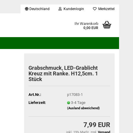
Deutschland
Kundenlogin
Merkzettel
...
Ihr Warenkorb
0,00 EUR
Grabschmuck, LED-Grablicht
Kreuz mit Ranke. H12,5cm. 1
Stück
Art.Nr.:
p17083-1
Lieferzeit:
3-4 Tage
(Ausland abweichend)
7,99 EUR
inkl. 19% MwSt. zzgl.
Versand