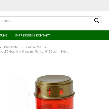
Suche
TUNG
IMPRESSUM & KONTAKT
»
»
»
Grablichter
Grabkerzen
, LED-Grablicht Kreuz mit Ranke. H12,5cm. 1 Stück