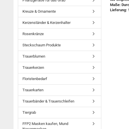
Pflanzgefäße für das Grab
Maße: Durc
Lieferung: 
Kreuze & Ornamente
Kerzenständer & Kerzenhalter
Rosenkränze
Steckschaum Produkte
Trauerblumen
Trauerkerzen
Floristenbedarf
Trauerkarten
Trauerbänder & Trauerschleifen
Tiergrab
FFP2 Masken kaufen, Mund
Nasenmasken