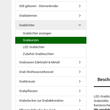
Still geboren - Sternenkinder
Grablaternen
Grablichter
Grablichter anzeigen
Grabkerzen
LED Grablichter
Zubehör Grableuchten
Grabvasen Edelstahl & Metall
Grab Weihwasserkessel
Besch
Grabkreuze
Grabpflanzen
LED-Grablic
Grabstecker zur Grabdekoration
Grabstätte.
Kerzenschei
Wir empfehl