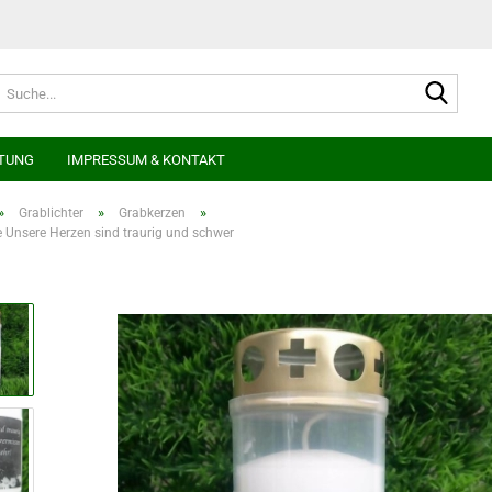
Suche
TUNG
IMPRESSUM & KONTAKT
»
»
»
Grablichter
Grabkerzen
 Unsere Herzen sind traurig und schwer