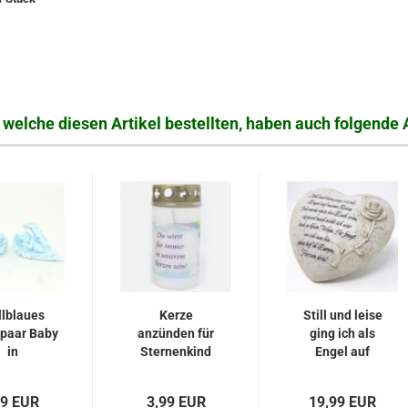
welche diesen Artikel bestellten, haben auch folgende A
llblaues
Kerze
Still und leise
paar Baby
anzünden für
ging ich als
in
Sternenkind
Engel auf
sflügeln...
meine...
99 EUR
3,99 EUR
19,99 EUR