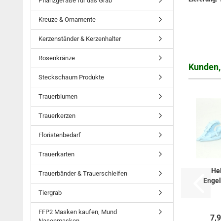
Pflanzgefäße für das Grab
Kreuze & Ornamente
Kerzenständer & Kerzenhalter
Rosenkränze
Kunden, 
Steckschaum Produkte
Trauerblumen
Trauerkerzen
Floristenbedarf
Trauerkarten
He
Trauerbänder & Trauerschleifen
Engel
Tiergrab
Engel
FFP2 Masken kaufen, Mund
7,
Nasenmasken