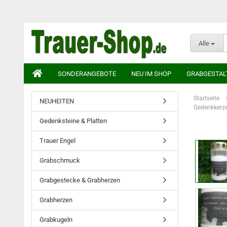
Alle
SONDERANGEBOTE
NEU IM SHOP
GRABGESTAL
Startseite
NEUHEITEN
Gedenkkerze
Gedenksteine & Platten
Trauer Engel
Grabschmuck
Grabgestecke & Grabherzen
Grabherzen
Grabkugeln