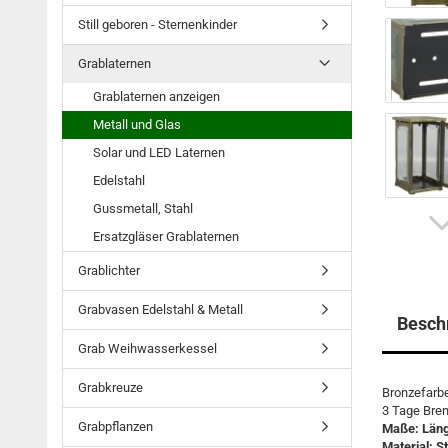
Still geboren - Sternenkinder
Grablaternen
Grablaternen anzeigen
Metall und Glas
Solar und LED Laternen
Edelstahl
Gussmetall, Stahl
Ersatzgläser Grablaternen
Grablichter
Grabvasen Edelstahl & Metall
Besch
Grab Weihwasserkessel
Grabkreuze
Bronzefarbe
3 Tage Bren
Grabpflanzen
Maße: Läng
Material: St