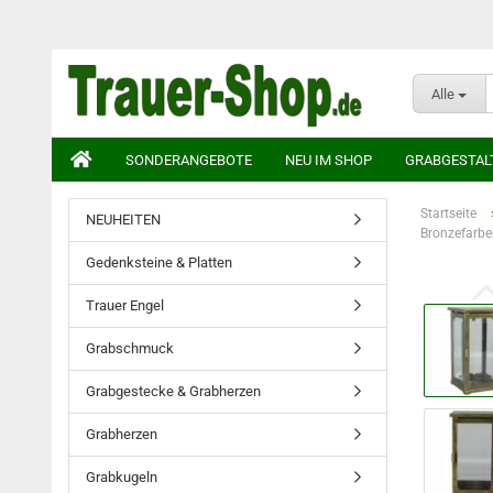
Alle
SONDERANGEBOTE
NEU IM SHOP
GRABGESTAL
Startseite
NEUHEITEN
Bronzefarbe
Gedenksteine & Platten
Trauer Engel
Grabschmuck
Grabgestecke & Grabherzen
Grabherzen
Grabkugeln