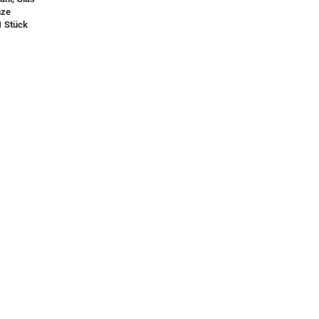
nze
1 Stück