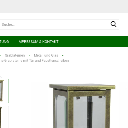
Suche
TUNG
IMPRESSUM & KONTAKT
»
»
»
Grablaternen
Metall und Glas
ne Grablaterne mit Tür und Facettenscheiben