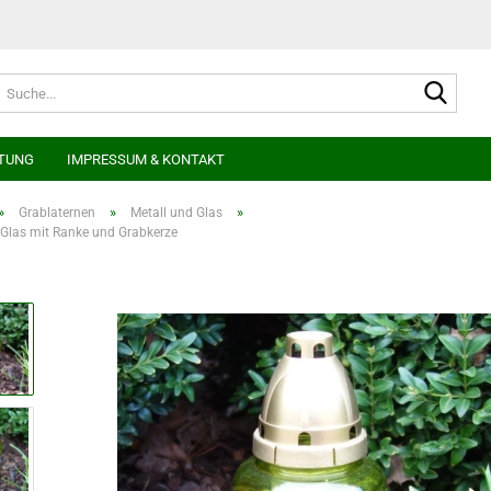
Suche
TUNG
IMPRESSUM & KONTAKT
»
»
»
Grablaternen
Metall und Glas
 Glas mit Ranke und Grabkerze