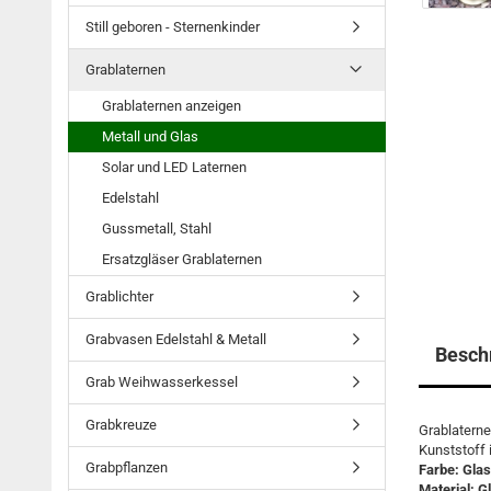
Still geboren - Sternenkinder
Grablaternen
Grablaternen anzeigen
Metall und Glas
Solar und LED Laternen
Edelstahl
Gussmetall, Stahl
Ersatzgläser Grablaternen
Grablichter
Grabvasen Edelstahl & Metall
Besch
Grab Weihwasserkessel
Grabkreuze
Grablaterne
Kunststoff i
Grabpflanzen
Farbe: Glas
Material: G