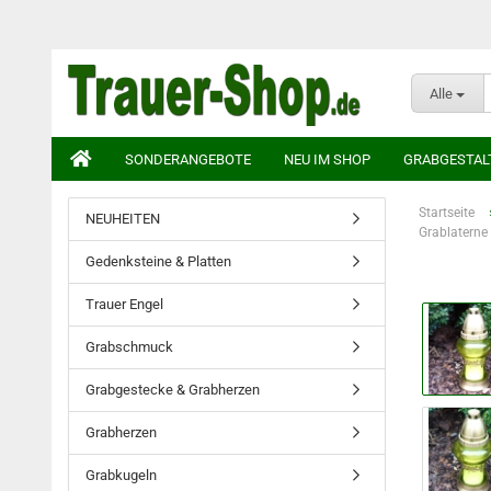
Alle
SONDERANGEBOTE
NEU IM SHOP
GRABGESTAL
Startseite
NEUHEITEN
Grablaterne
Gedenksteine & Platten
Trauer Engel
Grabschmuck
Grabgestecke & Grabherzen
Grabherzen
Grabkugeln