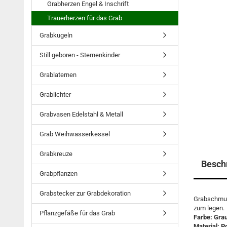
Grabherzen Engel & Inschrift
Trauerherzen für das Grab
Grabkugeln
Still geboren - Sternenkinder
Grablaternen
Grablichter
Grabvasen Edelstahl & Metall
Grab Weihwasserkessel
Grabkreuze
Besch
Grabpflanzen
Grabstecker zur Grabdekoration
Grabschmuck
zum legen.
Pflanzgefäße für das Grab
Farbe: Gra
Material: P