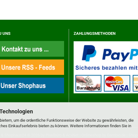
U UNS
ZAHLUNGSMETHODEN
 Technologien
ietern, um die ordentliche Funktionsweise der Website zu gewährleisten, die
es Einkaufserlebnis bieten zu können. Weitere Informationen finden Sie in
&
Shophaus24
© 2026 by
Pixelbüro
&
AcxNet
| Onlineshop by
Gambio.de
|
Shop