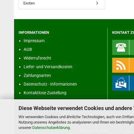
Exoten
INFORMATIONEN
KONTAKT Z
Impressum
AGB
Widerrufsrecht
Liefer- und Versandkosten
Zahlungsarten
Datenschutz - Informationen
Kontaktlose Zustellung
Diese Webseite verwendet Cookies und andere
Vertrag widerrufen
Wir verwenden Cookies und ähnliche Technologien, auch von Drittanb
Nutzung unseres Angebotes zu analysieren und Ihnen ein bestmöglich
unserer
Datenschutzerklärung
.
RSS-Feed
& MODs for
Dekoshop