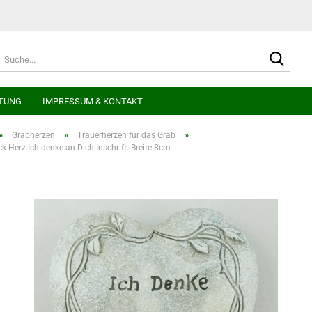
Suche
TUNG
IMPRESSUM & KONTAKT
»
»
»
Grabherzen
Trauerherzen für das Grab
 Herz Ich denke an Dich Inschrift. Breite 8cm