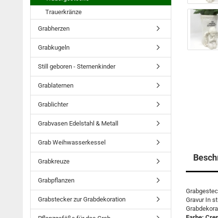
Trauerkränze
Grabherzen
Grabkugeln
Still geboren - Sternenkinder
Grablaternen
Grablichter
Grabvasen Edelstahl & Metall
Grab Weihwasserkessel
Besch
Grabkreuze
Grabpflanzen
Grabgesteck
Grabstecker zur Grabdekoration
Gravur In s
Grabdekorat
Farbe: Crem