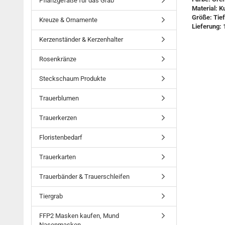
Pflanzgefäße für das Grab
Material: K
Größe: Tie
Kreuze & Ornamente
Lieferung: 
Kerzenständer & Kerzenhalter
Rosenkränze
Steckschaum Produkte
Trauerblumen
Trauerkerzen
Floristenbedarf
Trauerkarten
Trauerbänder & Trauerschleifen
Tiergrab
FFP2 Masken kaufen, Mund
Nasenmasken