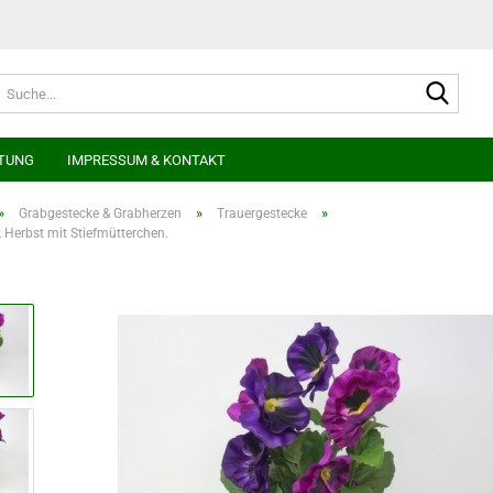
Suche
TUNG
IMPRESSUM & KONTAKT
»
»
»
Grabgestecke & Grabherzen
Trauergestecke
 Herbst mit Stiefmütterchen.