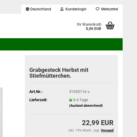
Deutschland
Kundenlogin
Merkzettel
...
Ihr Warenkorb
0,00 EUR
Grabgesteck Herbst mit
Stiefmütterchen.
Art.Nr.:
515537-ts-v
Lieferzeit:
3-4 Tage
(Ausland abweichend)
22,99 EUR
inkl. 19% MwSt. zzgl.
Versand