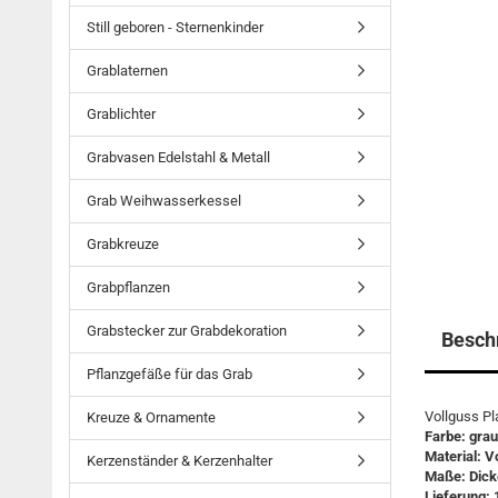
Still geboren - Sternenkinder
Grablaternen
Grablichter
Grabvasen Edelstahl & Metall
Grab Weihwasserkessel
Grabkreuze
Grabpflanzen
Grabstecker zur Grabdekoration
Besch
Pflanzgefäße für das Grab
Vollguss Pl
Kreuze & Ornamente
Farbe: grau
Material: V
Kerzenständer & Kerzenhalter
Maße: Dick
Lieferung: 