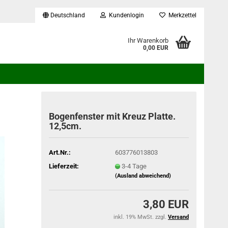
Deutschland
Kundenlogin
Merkzettel
...
Ihr Warenkorb
0,00 EUR
Bogenfenster mit Kreuz Platte.
12,5cm.
Art.Nr.:
603776013803
Lieferzeit:
3-4 Tage
(Ausland abweichend)
3,80 EUR
inkl. 19% MwSt. zzgl.
Versand