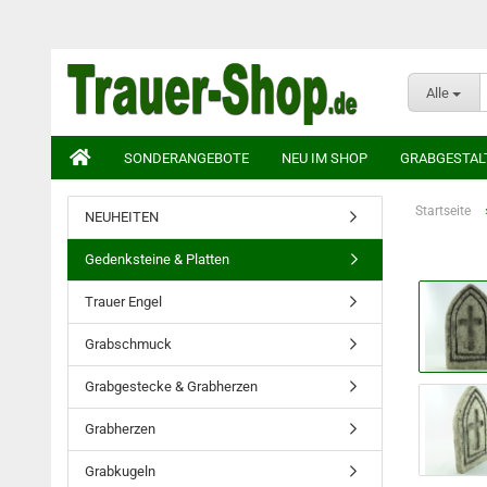
Alle
SONDERANGEBOTE
NEU IM SHOP
GRABGESTAL
Startseite
NEUHEITEN
Gedenksteine & Platten
Trauer Engel
Grabschmuck
Grabgestecke & Grabherzen
Grabherzen
Grabkugeln