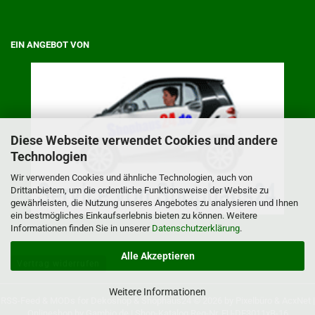
EIN ANGEBOT VON
Diese Webseite verwendet Cookies und andere
Technologien
Wir verwenden Cookies und ähnliche Technologien, auch von
Drittanbietern, um die ordentliche Funktionsweise der Website zu
gewährleisten, die Nutzung unseres Angebotes zu analysieren und Ihnen
ein bestmögliches Einkaufserlebnis bieten zu können. Weitere
Informationen finden Sie in unserer
Datenschutzerklärung
.
Alle Akzeptieren
Vertrag widerrufen
Weitere Informationen
RSS-Feed
& MODs for
Dekoshop
&
Shophaus24
© 2026 by
Pixelbüro
&
AcxNet
|
Onlineshop by
Gambio.de
|
Shop-Katalog
Reg-Nr. EU-DE3011xB-16