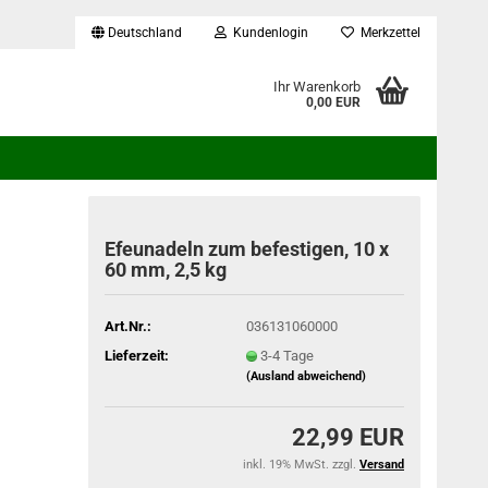
Deutschland
Kundenlogin
Merkzettel
...
Ihr Warenkorb
0,00 EUR
Efeunadeln zum befestigen, 10 x
60 mm, 2,5 kg
Art.Nr.:
036131060000
Lieferzeit:
3-4 Tage
(Ausland abweichend)
22,99 EUR
inkl. 19% MwSt. zzgl.
Versand